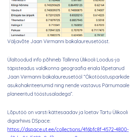
Väljavõte Jaan Viirmanni bakalaureusetööst.
Ülaltoodud info põhineb Tallinna Ülikooli Loodus-ja
täpisteadus valdkonna geograafia eriala lõpetanud
Jaan Viirmanni bakalaureusetööl “Ökotööstusparkide
asukohakriteeriumid ning nende vastavus Pärnumaale
planeeritud tööstusaladega”.
Lõputöö on varsti kättesaadav ja loetav Tartu Ülikooli
digiarhiivis DSpace:
https://dspace.ut.ee/collections/4f6bfc8f-4572-4800-