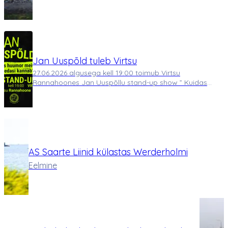
pakub harukordset võimalust soetada äri- ja
elamukrunte soodsas asukohas, kust on suurepärane
ligipääs Eesti saartele. Tegemist on tulevikule o…
Jan Uuspõld tuleb Virtsu
27.06.2026 algusega kell 19:00 toimub Virtsu
Rannahoones Jan Uuspõllu stand-up show ” Kuidas
huumor meid elus edasi kannab?”. “Ma olen
professionaalne narr – see tähendab, et saan raha selle
eest, et teen asju, mida tavaliselt teh…
AS Saarte Liinid külastas Werderholmi
Eelmine