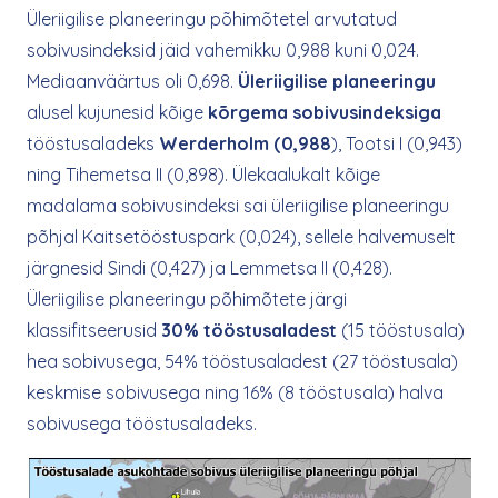
Üleriigilise planeeringu põhimõtetel arvutatud
sobivusindeksid jäid vahemikku 0,988 kuni 0,024.
Mediaanväärtus oli 0,698.
Üleriigilise planeeringu
alusel kujunesid kõige
kõrgema sobivusindeksiga
tööstusaladeks
Werderholm (0,988
), Tootsi I (0,943)
ning Tihemetsa II (0,898). Ülekaalukalt kõige
madalama sobivusindeksi sai üleriigilise planeeringu
põhjal Kaitsetööstuspark (0,024), sellele halvemuselt
järgnesid Sindi (0,427) ja Lemmetsa II (0,428).
Üleriigilise planeeringu põhimõtete järgi
klassifitseerusid
30% tööstusaladest
(15 tööstusala)
hea sobivusega, 54% tööstusaladest (27 tööstusala)
keskmise sobivusega ning 16% (8 tööstusala) halva
sobivusega tööstusaladeks.