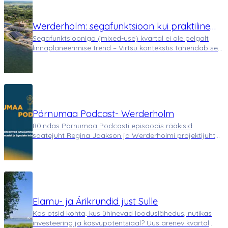
Werderholm: segafunktsioon kui praktiline
Segafunktsiooniga (mixed-use) kvartal ei ole pelgalt
vajadus, mitte trend
linnaplaneerimise trend – Virtsu kontekstis tähendab see
terve asula toimimise ümbermõtestamist. Werderholmi
kvartal ei täida ainult kinnisvaraarenduse rolli, vaid
toimib kui mikro-ökosüsteem, mi…
Pärnumaa Podcast- Werderholm
80.ndas Pärnumaa Podcasti episoodis rääkisid
saatejuht Regina Jaakson ja Werderholmi projektijuht
Anni Pea Virtsu aleviku ühest suurimast
detailplaneeringust- Werderholmi arendusest. Lisaks
arendusega seotud teemadele, räägiti nii elulistest
teemades…
Elamu- ja Ärikrundid just Sulle
Kas otsid kohta, kus ühinevad looduslähedus, nutikas
investeering ja kasvupotentsiaal? Uus arenev kvartal