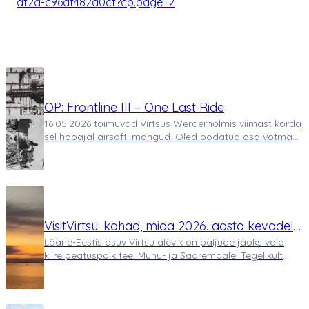
af2d-c96df482a0cf?cp.page=2
OP: Frontline III – One Last Ride
16.05.2026 toimuvad Virtsus Werderholmis viimast korda
sel hooajal airsofti mängud. Oled oodatud osa võtma
põnevast airsoft mängust Virtsus! Tegemist on Attack &
Defend tüüpi mänguga, kus taktika ja meeskonnatöö on
võtmetähtsusega. Mäng toi…
VisitVirtsu: kohad, mida 2026. aasta kevadel
Lääne-Eestis asuv Virtsu alevik on paljude jaoks vaid
ja suvel Virtsus külastada
kiire peatuspaik teel Muhu- ja Saaremaale. Tegelikult
peidab see väike rannikualev endas märkimisväärset
looduslikku ja ajaloolist rikkust, mis muudab selle
ideaalseks sihtkohaks nii kevadisteks k…