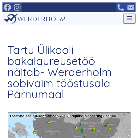
Mine
otse
sisu
juurde
Tartu Ülikooli
bakalaureusetöö
näitab- Werderholm
sobivaim tööstusala
Pärnumaal