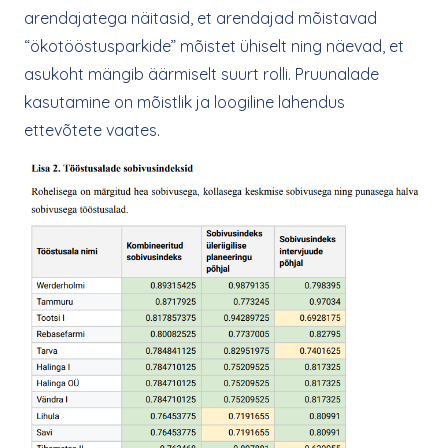
arendajatega näitasid, et arendajad mõistavad
“ökotööstusparkide” mõistet ühiselt ning näevad, et
asukoht mängib äärmiselt suurt rolli. Pruunalade
kasutamine on mõistlik ja loogiline lahendus
ettevõtete vaates.