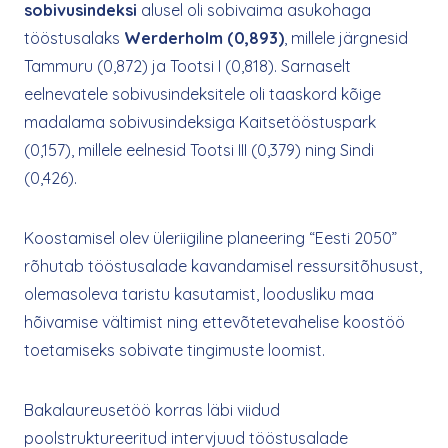
sobivusindeksi
alusel oli sobivaima asukohaga
tööstusalaks
Werderholm (0,893)
, millele järgnesid
Tammuru (0,872) ja Tootsi I (0,818). Sarnaselt
eelnevatele sobivusindeksitele oli taaskord kõige
madalama sobivusindeksiga Kaitsetööstuspark
(0,157), millele eelnesid Tootsi III (0,379) ning Sindi
(0,426).
Koostamisel olev üleriigiline planeering “Eesti 2050”
rõhutab tööstusalade kavandamisel ressursitõhusust,
olemasoleva taristu kasutamist, loodusliku maa
hõivamise vältimist ning ettevõtetevahelise koostöö
toetamiseks sobivate tingimuste loomist.
Bakalaureusetöö korras läbi viidud
poolstruktureeritud intervjuud tööstusalade