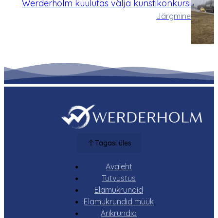
Werderholm kuulutas välja kunstikonkursi
Järgmine
Tagasi üles
Avaleht
Tutvustus
Elamukrundid
Elamukrundid müük
Ärikrundid