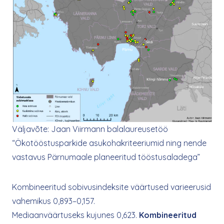
Väljavõte: Jaan Viirmann balalaureusetöö
“Ökotööstusparkide asukohakriteeriumid ning nende
vastavus Pärnumaale planeeritud tööstusaladega”
Kombineeritud sobivusindeksite väärtused varieerusid
vahemikus 0,893–0,157.
Mediaanväärtuseks kujunes 0,623.
Kombineeritud