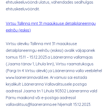
ehituskeeluvööndi ulatus, vähendades sealhulgas
ehituskeeluvööndit.
Virtsu Tallinna mnt 31 maaüksuse detailplaneeringu
eelnõu (eskiis)
Virtsu aleviku Tallinna mnt 31 maaüksuse
detailplaneeringu eelnõu (eskiisi) avalik väljapanek
toimus 15.11 – 15.12.2023.a Lääneranna vallamajas
(Jaama tänav 1, Lihula linn), Virtsu raamatukogus
(Pargi tn 4 Virtsu alevik) ja Lääneranna valla veebilehel
www.laanerannavald.ee. Arvamusi sai esitada
kirjalikult Lääneranna Vallavalitsusele postiga
aadressil Jaama tn 1 Lihula 90302 Lääneranna vald
Pärnu maakond või e-postiga aadressil
vallavalitsus@laaneranna.ee hiljemalt 15.12.2023.