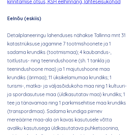
kinnitamise otsus, KSH eelhinnang, lähteseisukohad
Eelnõu (eskiis)
Detailplaneeringu lahenduses nähakse Tallinna mnt 31
katastriüksuse jagamine 7 tootmishoonete ja 1
sadama krundiks (tootmismaa); 4 kaubandus-,
toitlustus- ning teenindushoone (sh. 1 tankla ja
teenindushoone maa) ja 1 majutushoone maa
krundiks (ärimaa); 11 üksikelamumaa krundiks; 1
turismi-, matka- ja väljasõidukoha maa ning 1 kultuuri-
ja spordiasutuse maa (üldkasutatav maa) krundiks; 1
tee ja tänavamaa ning 1 parkimisehitise maa krundiks
(transpordimaa). Sadama krundiga piirnev
mereäärne maa-ala on kavas kasutusele võtta
avaliku kasutusega üldkasutatava puhketsoonina,