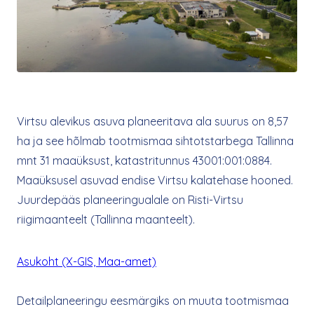
Virtsu alevikus asuva planeeritava ala suurus on 8,57
ha ja see hõlmab tootmismaa sihtotstarbega Tallinna
mnt 31 maaüksust, katastritunnus 43001:001:0884.
Maaüksusel asuvad endise Virtsu kalatehase hooned.
Juurdepääs planeeringualale on Risti-Virtsu
riigimaanteelt (Tallinna maanteelt).
Asukoht (X-GIS, Maa-amet)
Detailplaneeringu eesmärgiks on muuta tootmismaa