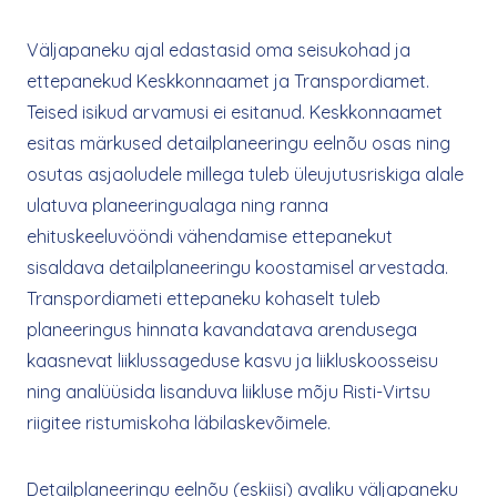
Väljapaneku ajal edastasid oma seisukohad ja
ettepanekud Keskkonnaamet ja Transpordiamet.
Teised isikud arvamusi ei esitanud. Keskkonnaamet
esitas märkused detailplaneeringu eelnõu osas ning
osutas asjaoludele millega tuleb üleujutusriskiga alale
ulatuva planeeringualaga ning ranna
ehituskeeluvööndi vähendamise ettepanekut
sisaldava detailplaneeringu koostamisel arvestada.
Transpordiameti ettepaneku kohaselt tuleb
planeeringus hinnata kavandatava arendusega
kaasnevat liiklussageduse kasvu ja liikluskoosseisu
ning analüüsida lisanduva liikluse mõju Risti-Virtsu
riigitee ristumiskoha läbilaskevõimele.
Detailplaneeringu eelnõu (eskiisi) avaliku väljapaneku