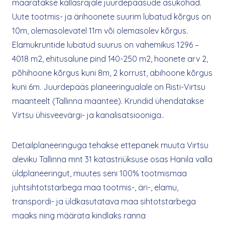
määratakse kallasrajale juurdepääsude asukohad.
Uute tootmis- ja ärihoonete suurim lubatud kõrgus on
10m, olemasolevatel 11m või olemasolev kõrgus.
Elamukruntide lubatud suurus on vahemikus 1296 –
4018 m2, ehitusalune pind 140-250 m2, hoonete arv 2,
põhihoone kõrgus kuni 8m, 2 korrust, abihoone kõrgus
kuni 6m. Juurdepääs planeeringualale on Risti-Virtsu
maanteelt (Tallinna maantee). Krundid ühendatakse
Virtsu ühisveevärgi- ja kanalisatsiooniga..
Detailplaneeringuga tehakse ettepanek muuta Virtsu
aleviku Tallinna mnt 31 katastriüksuse osas Hanila valla
üldplaneeringut, muutes seni 100% tootmismaa
juhtsihtotstarbega maa tootmis-, äri-, elamu,
transpordi- ja üldkasutatava maa sihtotstarbega
maaks ning määrata kindlaks ranna