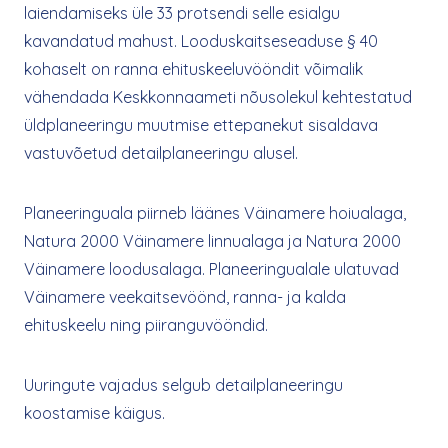
laiendamiseks üle 33 protsendi selle esialgu
kavandatud mahust. Looduskaitseseaduse § 40
kohaselt on ranna ehituskeeluvööndit võimalik
vähendada Keskkonnaameti nõusolekul kehtestatud
üldplaneeringu muutmise ettepanekut sisaldava
vastuvõetud detailplaneeringu alusel.
Planeeringuala piirneb läänes Väinamere hoiualaga,
Natura 2000 Väinamere linnualaga ja Natura 2000
Väinamere loodusalaga. Planeeringualale ulatuvad
Väinamere veekaitsevöönd, ranna- ja kalda
ehituskeelu ning piiranguvööndid.
Uuringute vajadus selgub detailplaneeringu
koostamise käigus.