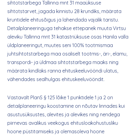
sihtotstarbega Tallinna mnt 31 maaüksuse
sihtotstarvet, jagada kinnistu 28 krundiks, määrata
kruntidele ehitusõigus ja lahendada vajalik taristu.
Detailplaneeringuga tehakse ettepanek muuta Virtsu
aleviku Tallinna mnt 31 katastriüksuse osas Hanila valla
üldplaneeringut, muutes seni 100% tootmismaa
juhtsihtotstarbega maa osaliselt tootmis-, äri-, elamu,
transpordi- ja üldmaa sihtotstarbega maaks ning
määrata kindlaks ranna ehituskeeluvööndi ulatus,
vähendades sealhulgas ehituskeeluvööndit.
Vastavalt PlanS § 125 lõike 1 punktidele 1 ja 2 on
detailplaneeringu koostamine on nõutav linnades kui
asustusüksustes, alevites ja alevikes ning nendega
piirnevas avalikus veekogus ehitusloakohustusliku
hoone püstitamiseks ja olemasoleva hoone