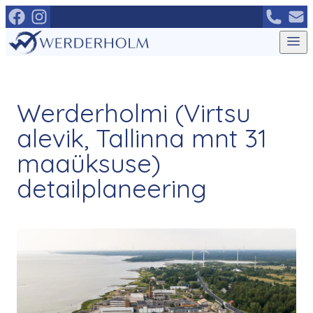
Mine
otse
sisu
juurde
Werderholmi (Virtsu
alevik, Tallinna mnt 31
maaüksuse)
detailplaneering