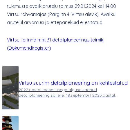
tulemuste avalik arutelu toimus 29.01.2024 kell 14.00
Virtsu rahvamajas (Pargi tn 4, Virtsu alevik). Avalikul
arutelul arvamusi ja ettepanekuid ei esitatud.
Virtsu Tallinna mnt 31 detailplaneeringu toimik
(Dokumendiregister)
Virtsu suurim detailplaneering on kehtestatud
2022.aastal menetlusega alguse saanud
detailplaneering sai eile, 18.septembril 2025.aastal,
viimaks Lääneranna Vallavolikogu istungil kehtestatud.
3.5 aasta jooksul on tehtud tihedat koostööd
Keskkonnaameti, Transpordiameti, Päästeameti ja teiste
asu…