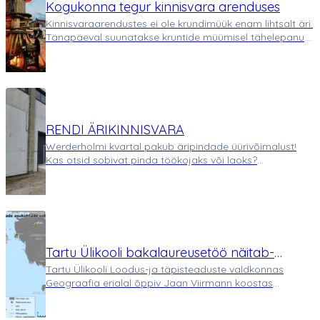
Kogukonna tegur kinnisvara arenduses
Kinnisvaraarendustes ei ole krundimüük enam lihtsalt äri.
Tänapäeval suunatakse kruntide müümisel tähelepanu
juba kõigele ümbritsevale. Kas läheduses asuvad poed,
kool, lasteaed, mänguväljakud ja muud ühiskondlikud
atraktsioonid? Eesmärk ei…
RENDI ÄRIKINNISVARA
Werderholmi kvartal pakub äripindade üürivõimalust!
Kas otsid sobivat pinda töökojaks või laoks?
Werderholmi arenduses on saadaval kvaliteetsed ja
suured rendiboksid, mis sobivad just Sinu ettevõtte
vajadustele! ✅ Hinnad alates 300 €/kuu✅ Ren…
Tartu Ülikooli bakalaureusetöö näitab-
Tartu Ülikooli Loodus-ja täpisteaduste valdkonnas
Werderholm sobivaim tööstusala Pärnumaal
Geograafia erialal õppiv Jaan Viirmann koostas
bakalaureusetöö teemal “Ökotööstusparkide
asukohakriteeriumid ning nende vastavus Pärnumaale