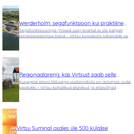
planeeritud tööstusaladega” ning selgitas u…
Werderholm: segafunktsioon kui praktiline
Segafunktsiooniga (mixed-use) kvartal ei ole pelgalt
vajadus, mitte trend
linnaplaneerimise trend – Virtsu kontekstis tähendab see
terve asula toimimise ümbermõtestamist. Werderholmi
kvartal ei täida ainult kinnisvaraarenduse rolli, vaid
toimib kui mikro-ökosüsteem, mi…
Regionaalareng: kas Virtsust saab selle
Kunagine elava liiklusega sadamaküla on astumas uude
eeskuju?
peatükki – Virtsu kohalikud elanikud ja ettevõtjad
töötavad ühiselt selle nimel, et alevikku kaasaegsemate
ja atraktiivsemate asulate hulka tõsta. Virtsu on
Pärnumaal asuv väike alevik, mida p…
Virtsu Suminal osales üle 500 külalise