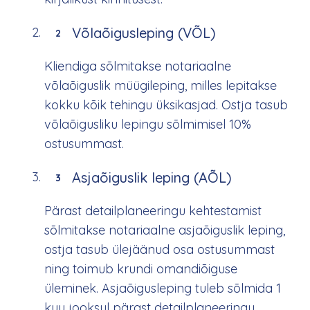
Võlaõigusleping (VÕL)
2
Kliendiga sõlmitakse notariaalne
võlaõiguslik müügileping, milles lepitakse
kokku kõik tehingu üksikasjad. Ostja tasub
võlaõigusliku lepingu sõlmimisel 10%
ostusummast.
Asjaõiguslik leping (AÕL)
3
Pärast detailplaneeringu kehtestamist
sõlmitakse notariaalne asjaõiguslik leping,
ostja tasub ülejäänud osa ostusummast
ning toimub krundi omandiõiguse
üleminek. Asjaõigusleping tuleb sõlmida 1
kuu jooksul pärast detailplaneeringu