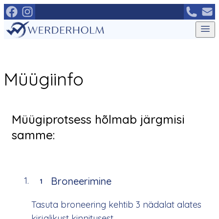
Mine
otse
sisu
juurde
Müügiinfo
Müügiprotsess hõlmab järgmisi
samme:
Broneerimine
1
Tasuta broneering kehtib 3 nädalat alates
kirjalikust kinnitusest.