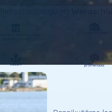
 päikeseloojanguga
Werderho
7 tootmishoonet
bandus-, toitlustus- ning
teenindushoonet
sadam
promenaad