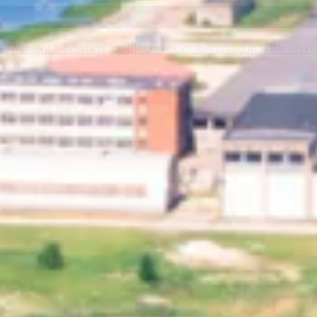
Avaleht
Tutvustus
Elamukrundid
Elamukrundid müük
Ärikrun