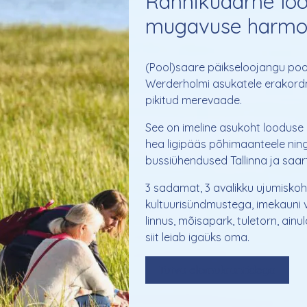
Rannikuäärne lood
mugavuse harmo
(Pool)saare päikseloojangu pool
Werderholmi asukatele erakord
pikitud merevaade.
See on imeline asukoht looduse r
hea ligipääs põhimaanteele ni
bussiühendused Tallinna ja saar
3 sadamat, 3 avalikku ujumisko
kultuurisündmustega, imekauni
linnus, mõisapark, tuletorn, ainu
siit leiab igaüks oma.
Tutvu elamukruntidega