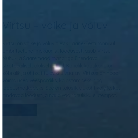
Virtsu – väike ja võluv
Virtsu on väike ja võluv alevik Lääne-Eesti rannikul.
Ümbritsetuna imekaunist loodusest, asub Virtsu
Muhu- ja Saaremaad mandriga ühendaval
strateegiliselt olulisel joonel. Kohalik kogukond on
sõbralik ja ühtselt tulevikku vaatav. Virtsus on head
võimalused veespordiks, kalastamiseks ning
loodusmatkadeks. See on täiuslik elukoht kõigile, kes
hindavad loodust ja naudivad rahulikku elutempot.
Loe edasi