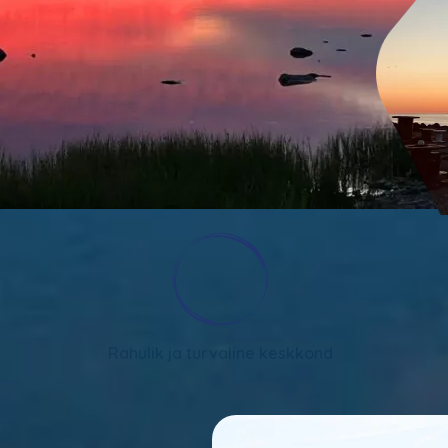
Rahulik ja turvaline keskkond