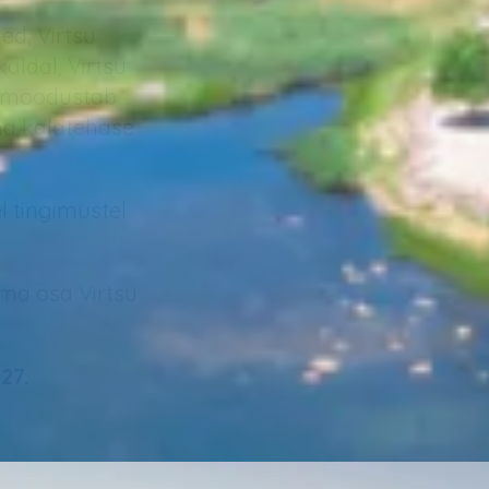
ed, Virtsu
ldal, Virtsu
ik moodustab
na kalatehase
el tingimustel
ma osa Virtsu
27.