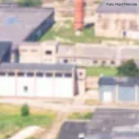
Foto: Mart Mõniste
+372 53028087
anni@werderholm.ee
did
Müügiinfo
Uudised
Asukad
KONKURSS 2026
Kontakt