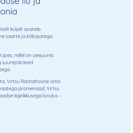
use ilu ja
onia
selt küljelt avaneb
ne saarte ja kõbajatega
üpes, millel on seejuures
ng suurepärased
tega.
hta, Virtsu Rannahoone oma
 vaatega promenaad, Virtsu
laadse liigirikkusega loodus –