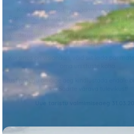
Kodud, äripinnad, jahisadam, tootmishoon
Rannahoone, rand ja promenaad otse mere ka
(pool)saare päikseloojangu küljel – see kõ
Werderholmi kvartali, mis rajatakse Virtsu va
maadele.
Kui sinus on visionääri, võid siit leida parimat
oma unistuste koha.
Just praegu on õige aeg kindlustada endale o
kui Saarte värava tulevikust!
Uue taristu valmimiseaeg 31.03.20