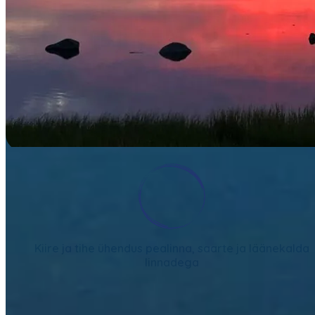
Kiire ja tihe ühendus pealinna, saarte ja läänekalda
linnadega