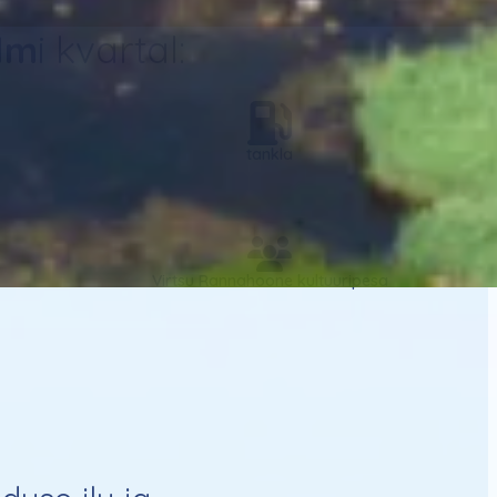
lm
i kvartal:
tankla
Virtsu Rannahoone kultuuripesa