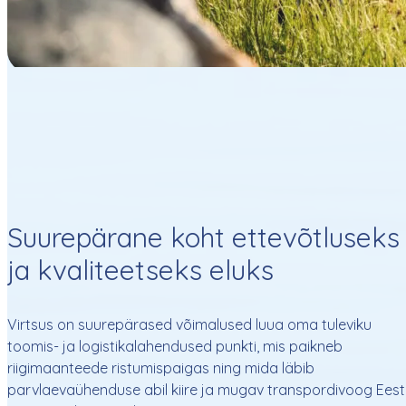
Suurepärane koht ettevõtluseks
ja kvaliteetseks eluks
Virtsus on suurepärased võimalused luua oma tuleviku
toomis- ja logistikalahendused punkti, mis paikneb
riigimaanteede ristumispaigas ning mida läbib
parvlaevaühenduse abil kiire ja mugav transpordivoog Eest