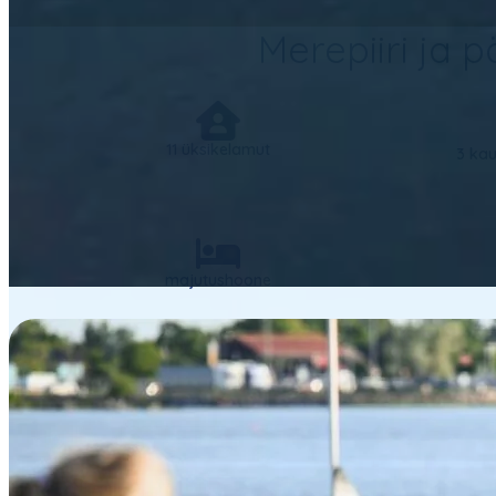
Merepiiri ja
11 üksikelamut
3 kau
majutushoone