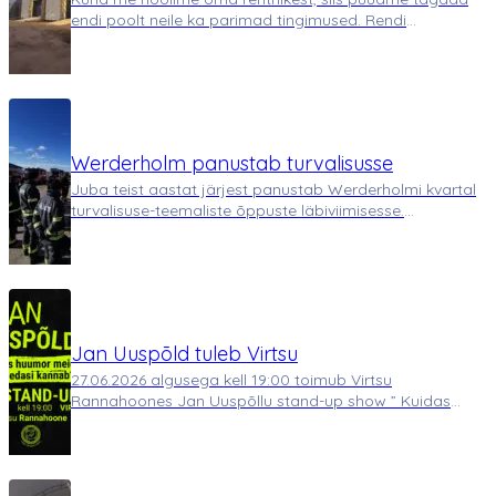
endi poolt neile ka parimad tingimused. Rendi
garaažiboksid on saanud olulise täienduse enne
talvehooaja algust – uue ja energiasäästliku
välisvalgustuse. Heledad LED-valgustid tagavad nii
varahom…
Werderholm panustab turvalisusse
Juba teist aastat järjest panustab Werderholmi kvartal
turvalisuse-teemaliste õppuste läbiviimisesse.
23.oktoobril 2024.aastal toimus Virtsus endise
kalatööstuse alal Pääste suur õppusharjutus
tööstushoone põlengu kustutamiseks. Kalatööstuse h…
Jan Uuspõld tuleb Virtsu
27.06.2026 algusega kell 19:00 toimub Virtsu
Rannahoones Jan Uuspõllu stand-up show ” Kuidas
huumor meid elus edasi kannab?”. “Ma olen
professionaalne narr – see tähendab, et saan raha selle
eest, et teen asju, mida tavaliselt teh…