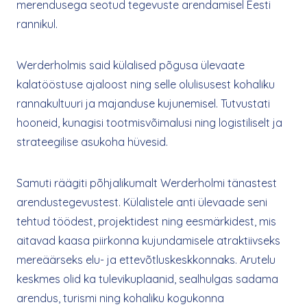
merendusega seotud tegevuste arendamisel Eesti
rannikul.
Werderholmis said külalised põgusa ülevaate
kalatööstuse ajaloost ning selle olulisusest kohaliku
rannakultuuri ja majanduse kujunemisel. Tutvustati
hooneid, kunagisi tootmisvõimalusi ning logistiliselt ja
strateegilise asukoha hüvesid.
Samuti räägiti põhjalikumalt Werderholmi tänastest
arendustegevustest. Külalistele anti ülevaade seni
tehtud töödest, projektidest ning eesmärkidest, mis
aitavad kaasa piirkonna kujundamisele atraktiivseks
mereäärseks elu- ja ettevõtluskeskkonnaks. Arutelu
keskmes olid ka tulevikuplaanid, sealhulgas sadama
arendus, turismi ning kohaliku kogukonna