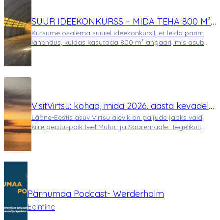
SUUR IDEEKONKURSS – MIDA TEHA 800 M²
Kutsume osalema suurel ideekonkursil, et leida parim
ANGAARIGA OTSE MERE KALDAL?
lahendus, kuidas kasutada 800 m² angaari, mis asub
otse mere kaldal. Hetkel vaba pind on teie kasutada sel
sügis-talvel, kuni angaar on veel müümata. Miks mitte
kasutada seda võimalust loovalt ja ko…
VisitVirtsu: kohad, mida 2026. aasta kevadel
Lääne-Eestis asuv Virtsu alevik on paljude jaoks vaid
ja suvel Virtsus külastada
kiire peatuspaik teel Muhu- ja Saaremaale. Tegelikult
peidab see väike rannikualev endas märkimisväärset
looduslikku ja ajaloolist rikkust, mis muudab selle
ideaalseks sihtkohaks nii kevadisteks k…
Pärnumaa Podcast- Werderholm
Eelmine