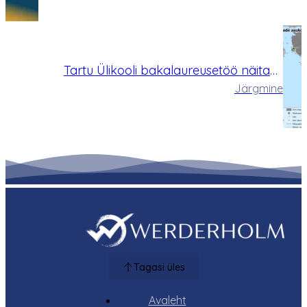
Tartu Ülikooli bakalaureusetöö näitab-
Werderholm sobivaim tööstusala Pärnumaal
Järgmine
Tagasi üles
Avaleht