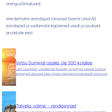
arenguvõimalused.
Werderholmi arendajad tänavad Saarte Liinid AS
esindajaid ja sadamate kapteneid visiidi ja sisukate
arutelude eest.
Virtsu Suminal osales üle 500 külalise
Jan Uuspõld, Voldemar Kuslap ja paljud teised tuntud
esinejad astusid üles Virtsu rannapromenaadil toimuval
festivalil Virtsu SUMIN. Virtsu SUMINa eesmärk oli toetada
Virtsu suletud rannaala avamist avalikkusele. Festivali
üks korraldajaid Henrik Raave…
Talveks valmis – rendipinnad
Kuna me hoolime oma rentnikest, siis püüame tagada