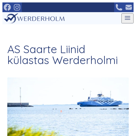
Mine
otse
sisu
juurde
AS Saarte Liinid
külastas Werderholmi