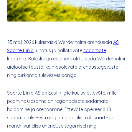
25.mail 2026 külastasid Werderholmi arendusala
AS
Saarte Liinid
juhatus ja hallatavate
sadamate
kaptenid. Külaskäigu eesmärk oli tutvuda Werderholmi
ajaloolise tausta, käimasolevate arendustegevuste
ning piirkonna tulevikuvisiooniga.
Saarte Liinid AS on Eesti riigile kuuluv ettevõte, mille
peamine ülesanne on regionaalsete sadamate
haldamine ja arendamine. Ettevõte opereerib 18
sadamat üle Eesti ning omab olulist rolli saarte ja
mandri vahelise ühenduse tagamisel ning