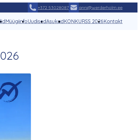
+372 53028087
anni@werderholm.ee
did
Müügiinfo
Uudised
Asukad
KONKURSS 2026
Kontakt
2026