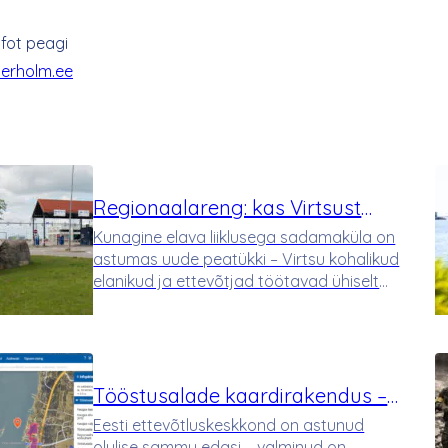
fot peagi
erholm.ee
Regionaalareng: kas Virtsust
saab selle eeskuju?
Kunagine elava liiklusega sadamaküla on
astumas uude peatükki – Virtsu kohalikud
elanikud ja ettevõtjad töötavad ühiselt
selle nimel, et alevikku kaasaegsemate ja
atraktiivsemate asulate hulka tõsta.
Virtsu on Pärnumaal asuv väike alevik,
mida p…
Tööstusalade kaardirakendus –
Werderholm nutikaks
Eesti ettevõtluskeskkond on astunud
olulise sammu edasi – valminud on