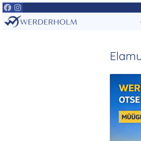
Mine
otse
sisu
juurde
Elamu