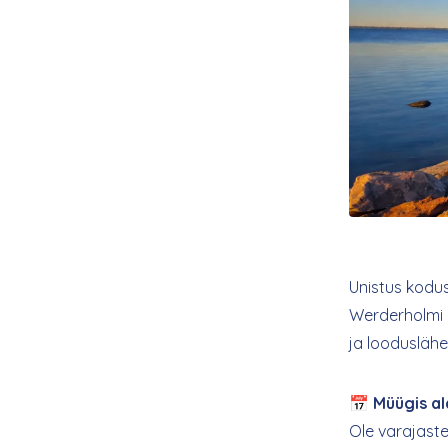
Unistus kodu
Werderholmi 
ja loodusläh
📅
Müügis al
Ole varajaste