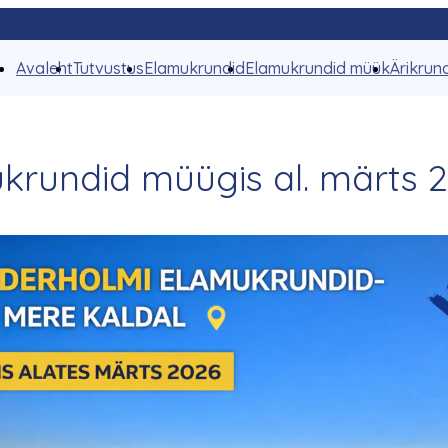
Avaleht
Tutvustus
Elamukrundid
Elamukrundid müük
Ärikrun
krundid müügis al. märts 