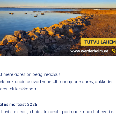
st mere ääres on peagi reaalsus.
elamukrundid asuvad vahetult rannajoone ääres, pakkudes r
edast elukeskkonda.
ates märtsist 2026
 huviliste seas ja hoia silm peal – parimad krundid lähevad e