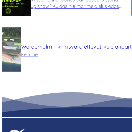
up show ” Kuidas huumor meid elus edasi
kannab?”. “Ma olen professionaalne narr –
see tähendab, et saan raha selle eest, et
teen asju, mida tavaliselt teh…
Werderholm – kinnisvara ettevõtlikule äripart
Eelmine