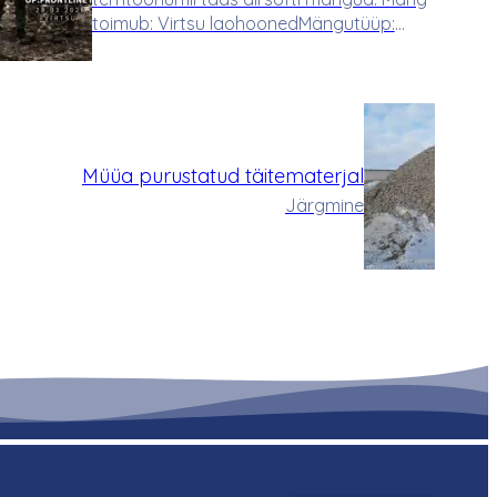
toimub: Virtsu laohoonedMängutüüp:
Attack&DefendPilet: 15 eurot (kohapeal
võimalik maksta sularahas kui kaardiga)
Kogunemine: 10.00-11.00Briifing: 11.00-
11.30Mängu…
Müüa purustatud täitematerjal
Järgmine