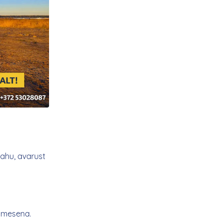
ahu, avarust
simesena.